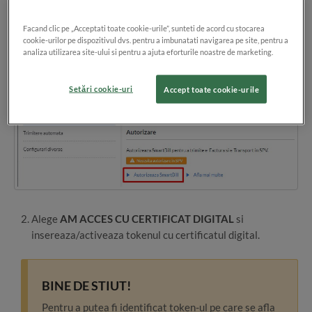
companiei tale trebuie sa parcurgi urmatorii pasi:
Facand clic pe „Acceptati toate cookie-urile”, sunteti de acord cu stocarea
Acceseaza sectiunea
Configurare > e-Factura
si apasa pe
cookie-urilor pe dispozitivul dvs. pentru a imbunatati navigarea pe site, pentru a
Autorizeaza
analiza utilizarea site-ului si pentru a ajuta eforturile noastre de marketing.
Setări cookie-uri
Accept toate cookie-urile
Alege
AM ACCES CU CERTIFICAT DIGITAL
si
insereaza/activeaza tokenul cu certificatul digital.
BINE DE STIUT!
Pentru a putea fi identificat token-ul pe care se afla