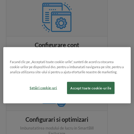
Configurare cont
Configurarile de baza ale contului SmartBill
Facturare
Facand clic pe „Acceptati toate cookie-urile”, sunteti de acord cu stocarea
19
Articole
cookie-urilor pe dispozitivul dvs. pentru a imbunatati navigarea pe site, pentru a
analiza utilizarea site-ului si pentru a ajuta eforturile noastre de marketing.
Setări cookie-uri
Accept toate cookie-urile
Configurari si optimizari
Imbunatatirea modului de lucru in SmartBill
Facturare