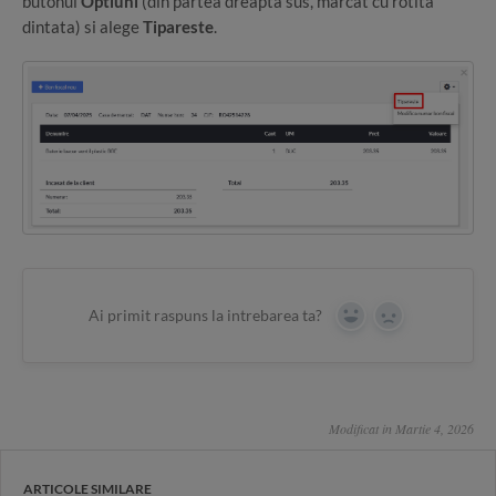
butonul
Optiuni
(din partea dreapta sus, marcat cu rotita
dintata) si alege
Tipareste
.
Ai primit raspuns la intrebarea ta?
Yes
No
Modificat in Martie 4, 2026
ARTICOLE SIMILARE