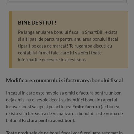
BINE DE STIUT!
Pe langa anularea bonului fiscal in SmartBill, exista
si alti pasi de parcurs pentru anularea bonului fiscal
tiparit pe casa de marcat! Te rugam sa discuti cu
contabilul firmei tale, care iti va oferi toate
informatiile necesare in acest sens.
Modificarea numarului si facturarea bonului fiscal
In cazul in care este nevoie sa emiti o factura pentru un bon
deja emis, nu e nevoie decat sa identifici bonul in raportul
incasarilor si sa apesi pe actiunea
Emite factura
(actiunea
exista si in fereastra de vizualizare a bonului - este vorba de
butonul
Factura pentru acest bon
)
.
Toate produsele de pe bonul fiscal vor fi preluate automat in