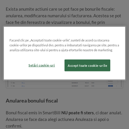
Exista anumite actiuni care se pot face pe bonurile fiscale:
anularea, modificarea numarului si facturarea. Acestea se pot
face fie din fereastra de vizualizare a bonului, fie prin
selectarea actiunii dorite de pe coloana de
Actiuni
.
Facand clic pe „Acceptati toate cookie-urile”, sunteti de acord cu stocarea
cookie-urilor pe dispozitivul dvs. pentru a imbunatati navigarea pe site, pentru a
analiza utilizarea site-ului si pentru a ajuta eforturile noastre de marketing.
Setări cookie-uri
Accept toate cookie-urile
Anularea bonului fiscal
Bonul fiscal emis in SmartBill
NU poate fi sters
, ci doar anulat.
Anularea se face daca alegi actiunea Anuleaza si apoi o
confirmi.