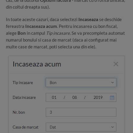
caz, de la butonul
Optiuni factura
- marcat cu o rotita dintata,
din coltul dreapta sus).
In toate aceste cazuri, daca selectezi
Incaseaza
se deschide
fereastra
Incaseaza acum
. Pentru incasarea cu bon fiscal,
alege
Bon
in campul
Tip incasare
. Se va precompleta automat
numarul bonului si casa de marcat (daca ai configurat mai
multe case de marcat, poti selecta una din ele).