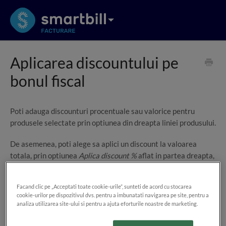
Aplicarea discountului pe
bonul fiscal
Poti adauga discounturi procentuale sau valorice pentru
produsele selectate prin optiunea din dreapta liniei produsului.
De asemenea, poti alege sa aplici un discount la valoarea
totala, prin optiunea
Aplica discount %
aflat in partea dreapta,
sub lista produselor adaugate pe bon.
Facand clic pe „Acceptati toate cookie-urile”, sunteti de acord cu stocarea
cookie-urilor pe dispozitivul dvs. pentru a imbunatati navigarea pe site, pentru a
analiza utilizarea site-ului si pentru a ajuta eforturile noastre de marketing.