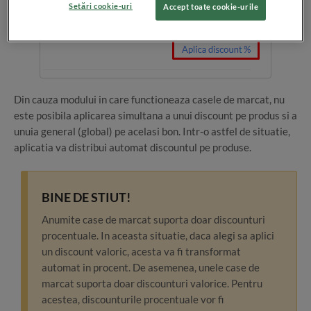
Setări cookie-uri
Accept toate cookie-urile
Din cauza modului in care functioneaza casele de marcat, nu
este posibila aplicarea simultana a unui discount pe produs si a
unuia general (global) pe acelasi bon. Intr-o astfel de situatie,
aplicatia va distribui automat discountul pe produse.
BINE DE STIUT!
Anumite case de marcat suporta doar discounturi
procentuale. In aceasta situatie, daca alegi sa aplici
un discount valoric, acesta va fi transformat
automat in procent. De asemenea, unele case de
marcat suporta doar discounturi valorice. Pentru
acestea, discounturile procentuale vor fi