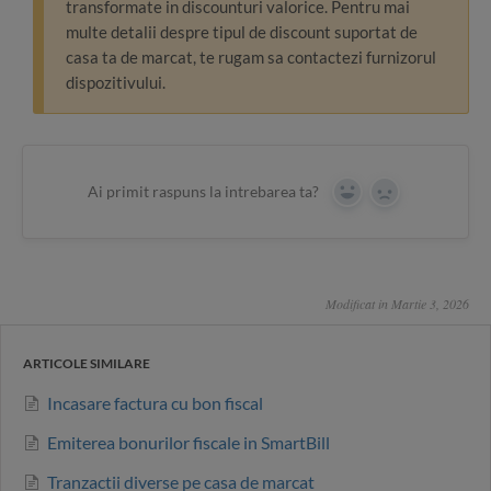
transformate in discounturi valorice. Pentru mai
multe detalii despre tipul de discount suportat de
casa ta de marcat, te rugam sa contactezi furnizorul
dispozitivului.
Ai primit raspuns la intrebarea ta?
Yes
No
Modificat in Martie 3, 2026
ARTICOLE SIMILARE
Incasare factura cu bon fiscal
Emiterea bonurilor fiscale in SmartBill
Tranzactii diverse pe casa de marcat