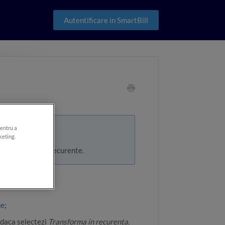
Autentificare in SmartBill
pentru a
keting.
atea de a emite recurente.
me
;
daca selectezi
Transforma in recurenta.