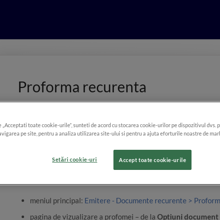
Proforma recurenta
e „Acceptati toate cookie-urile”, sunteti de acord cu stocarea cookie-urilor pe dispozitivul dvs. 
EXCEPTIE
vigarea pe site, pentru a analiza utilizarea site-ului si pentru a ajuta eforturile noastre de mar
Pentru abonamentele
SmartBill Silver
nu exista posibilit
Setări cookie-uri
Accept toate cookie-urile
Emiterea proformei recurente se poate face din:
meniul principal:
Emitere - Documente recurente > Profor
pagina de vizualizare a profomei – de la
Optiuni document