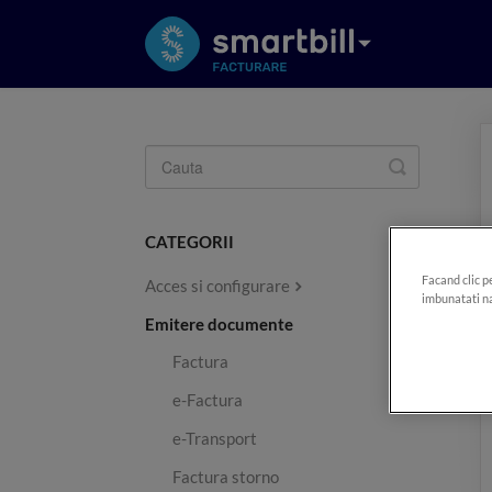
Toggle
Search
CATEGORII
Facand clic p
Acces si configurare
imbunatati na
Emitere documente
Factura
e-Factura
e-Transport
Factura storno