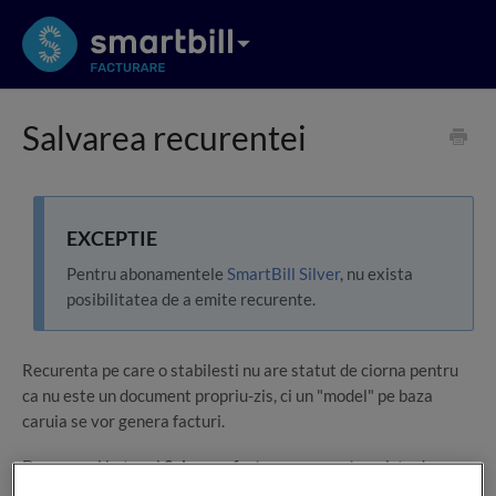
Salvarea recurentei
EXCEPTIE
Pentru abonamentele
SmartBill Silver
, nu exista
posibilitatea de a emite recurente.
Recurenta pe care o stabilesti nu are statut de ciorna pentru
ca nu este un document propriu-zis, ci un "model" pe baza
caruia se vor genera facturi.
Daca apesi butonul
Salveaza factura recurenta
exista doua
posibile situatii, in functie de data la care ar trebui sa fie