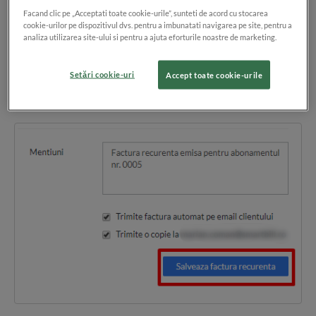
generata prima factura:
Facand clic pe „Acceptati toate cookie-urile”, sunteti de acord cu stocarea
cookie-urilor pe dispozitivul dvs. pentru a imbunatati navigarea pe site, pentru a
analiza utilizarea site-ului si pentru a ajuta eforturile noastre de marketing.
daca este data curenta, se afiseaza pagina de vizualizare a
facturii;
Setări cookie-uri
Accept toate cookie-urile
daca este o data din viitor sau din trecut, esti transferat in
raportul recurentelor emise
.