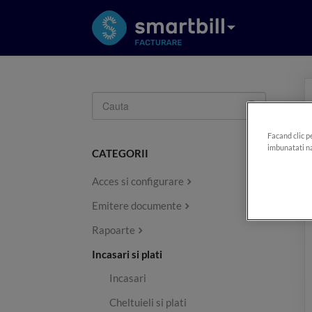
Toggle
Search
Facand clic p
imbunatati na
CATEGORII
Acces si configurare
Emitere documente
Rapoarte
Incasari si plati
Incasari
Cheltuieli si plati