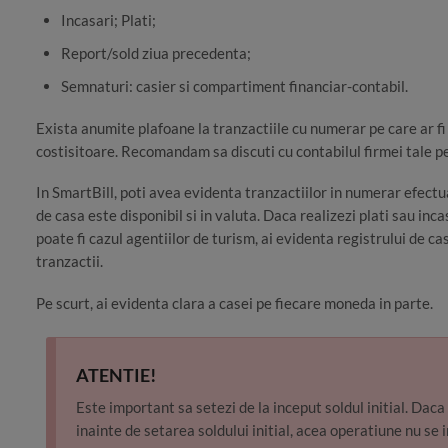
Incasari; Plati;
Report/sold ziua precedenta;
Semnaturi: casier si compartiment financiar-contabil.
Exista anumite plafoane la tranzactiile cu numerar pe care ar fi
costisitoare. Recomandam sa discuti cu contabilul firmei tale p
In SmartBill, poti avea evidenta tranzactiilor in numerar efectu
de casa este disponibil si in valuta. Daca realizezi plati sau in
poate fi cazul agentiilor de turism, ai evidenta registrului de cas
tranzactii.
Pe scurt, ai evidenta clara a casei pe fiecare moneda in parte.
ATENTIE!
Este important sa setezi de la inceput soldul initial. Dac
inainte de setarea soldului initial, acea operatiune nu se