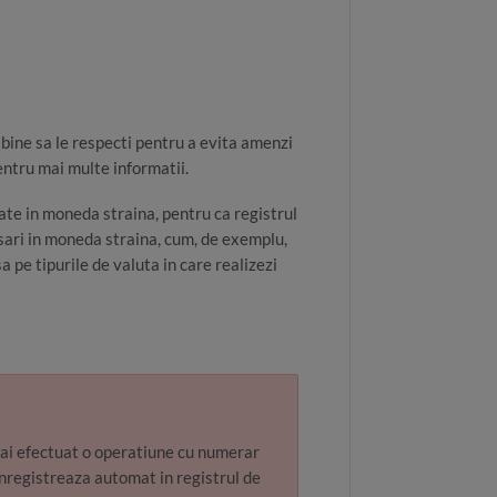
 bine sa le respecti pentru a evita amenzi
entru mai multe informatii.
ate in moneda straina, pentru ca registrul
casari in moneda straina, cum, de exemplu,
a pe tipurile de valuta in care realizezi
a ai efectuat o operatiune cu numerar
 inregistreaza automat in registrul de