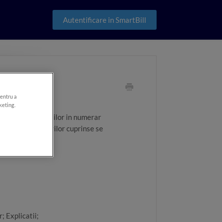
Autentificare in SmartBill
pentru a
keting.
casarilor si platilor in numerar
onform inregistrarilor cuprinse se
 Explicatii;