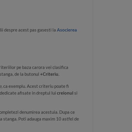
ii despre acest pas gasesti la
Asocierea
teriilor pe baza carora vei clasifica
 stanga, de la butonul
+Criteriu
.
e
, ca exemplu. Acest criteriu poate fi
edicate afisate in dreptul lui
creionul
si
completezi denumirea acestuia. Dupa ce
rtea stanga. Poti adauga maxim 10 astfel de