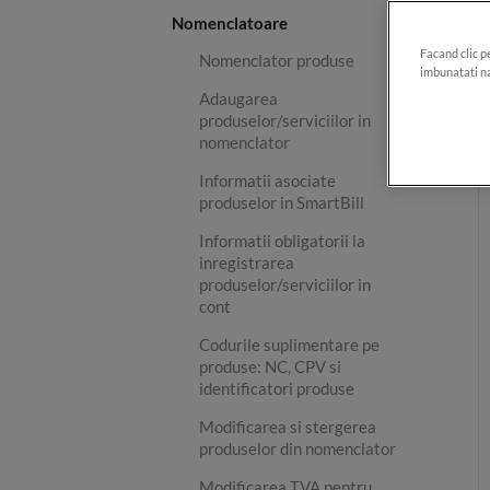
Nomenclatoare
Facand clic p
Nomenclator produse
imbunatati na
Adaugarea
produselor/serviciilor in
nomenclator
Informatii asociate
produselor in SmartBill
Informatii obligatorii la
inregistrarea
produselor/serviciilor in
cont
Codurile suplimentare pe
produse: NC, CPV si
identificatori produse
Modificarea si stergerea
produselor din nomenclator
Modificarea TVA pentru