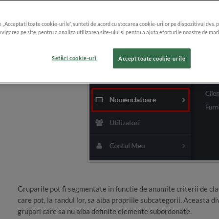
e „Acceptati toate cookie-urile”, sunteti de acord cu stocarea cookie-urilor pe dispozitivul dvs. 
vigarea pe site, pentru a analiza utilizarea site-ului si pentru a ajuta eforturile noastre de mar
Setări cookie-uri
Accept toate cookie-urile
Gruparile pot fi segmentate in functie de anumite criterii de cla
care pot, la randul lor, sa aiba propriile subcategorii. Aceasta d
grupari care sa nu aiba definite elemente subordonate.