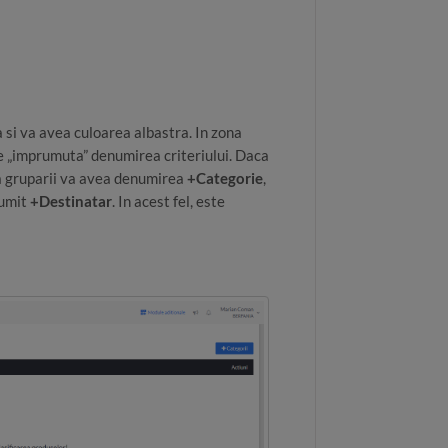
a si va avea culoarea albastra. In zona
e „imprumuta” denumirea criteriului. Daca
ea gruparii va avea denumirea
+Categorie
,
numit
+Destinatar
. In acest fel, este