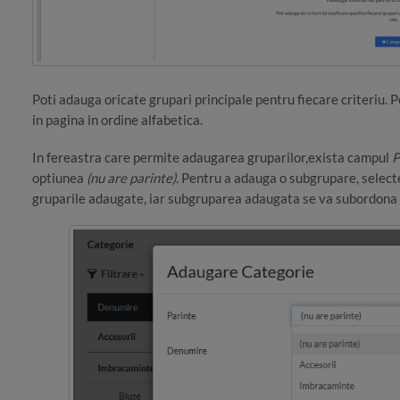
Poti adauga oricate grupari principale pentru fiecare criteriu. 
in pagina in ordine alfabetica.
In fereastra care permite adaugarea gruparilor,exista campul
P
optiunea
(nu are parinte).
Pentru a adauga o subgrupare, selecte
gruparile adaugate, iar subgruparea adaugata se va subordona 