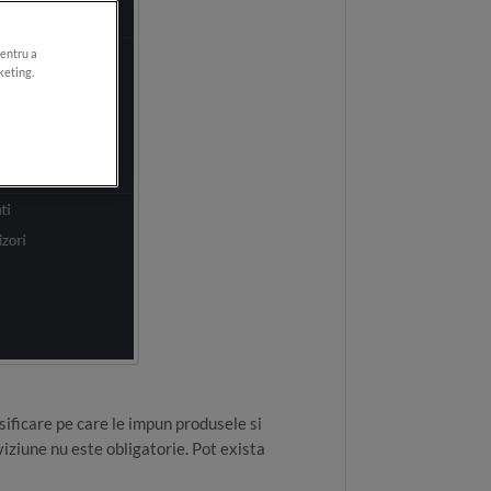
pentru a
keting.
sificare pe care le impun produsele si
iviziune nu este obligatorie. Pot exista