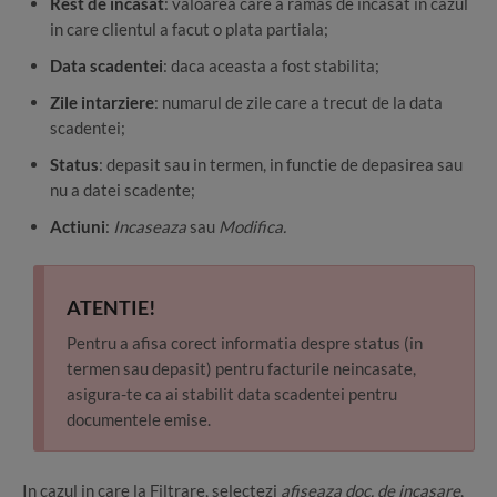
Rest de incasat
: valoarea care a ramas de incasat in cazul
in care clientul a facut o plata partiala;
Data scadentei
: daca aceasta a fost stabilita;
Zile intarziere
: numarul de zile care a trecut de la data
scadentei;
Status
: depasit sau in termen, in functie de depasirea sau
nu a datei scadente;
Actiuni
:
Incaseaza
sau
Modifica.
ATENTIE!
Pentru a afisa corect informatia despre status (in
termen sau depasit) pentru facturile neincasate,
asigura-te ca ai stabilit data scadentei pentru
documentele emise.
In cazul in care la Filtrare, selectezi
afiseaza doc. de incasare
,