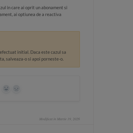
azul in care ai oprit un abonament si
ament, ai optiunea de a reactiva
efectuat initial. Daca este cazul sa
ta, salveaza-o si apoi porneste-o.
Yes
No
Modificat in Martie 19, 2026