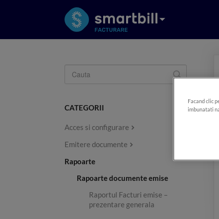
Toggle
Search
Facand clic p
CATEGORII
imbunatati na
Acces si configurare
Emitere documente
Rapoarte
Rapoarte documente emise
Raportul Facturi emise –
prezentare generala