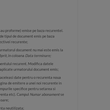
 sau proforme) emise pe baza recurentei.
e de tipul de document emis pe baza
ectivei recurente;
 urmatorul document nu mai este emis la
prit
, in coloana
Data terminare;
ntului recurent. Modifica datele
e aplicate urmatorului document emis;
ti aceleasi date pentru o recurenta noua
pagina de emitere a unei noi recurente in
ampurile specifice pentru setarea si
cventa etc). Campul
Numar abonament
se
toare;
nta neutilizata;