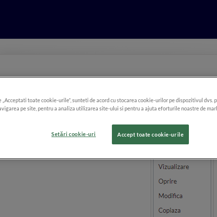
Actiuni in raportul Recurente 
e „Acceptati toate cookie-urile”, sunteti de acord cu stocarea cookie-urilor pe dispozitivul dvs. 
vigarea pe site, pentru a analiza utilizarea site-ului si pentru a ajuta eforturile noastre de mar
Poti efectua diferite actiuni asupra recurentelor afisate in
Rapo
lor activ sau inactiv.
Setări cookie-uri
Accept toate cookie-urile