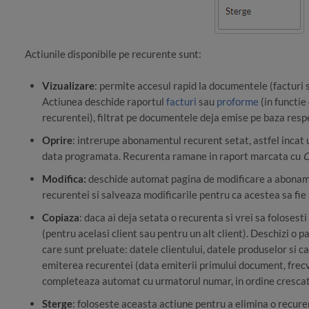
Actiunile disponibile pe recurente sunt:
Vizualizare
: permite accesul rapid la documentele (facturi
Actiunea deschide raportul
facturi
sau
proforme
(in functi
recurentei), filtrat pe documentele deja emise pe baza resp
Oprire
: intrerupe abonamentul recurent setat, astfel incat
data programata. Recurenta ramane in raport marcata cu
O
Modifica:
deschide automat pagina de modificare a aboname
recurentei si salveaza modificarile pentru ca acestea sa fi
Copiaza
: daca ai deja setata o recurenta si vrei sa foloses
(pentru acelasi client sau pentru un alt client). Deschizi o 
care sunt preluate: datele clientului, datele produselor si c
emiterea recurentei (data emiterii primului document, fre
completeaza automat cu urmatorul numar, in ordine cresca
Sterge
: foloseste aceasta actiune pentru a elimina o recure