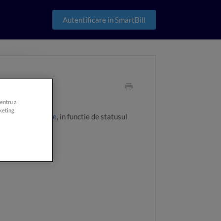
Autentificare in SmartBill
emise
pentru a
keting.
arte > Recurente
, in functie de statusul