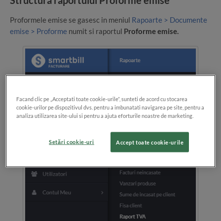
Proformele emise se gasesc in meniul
Rapoarte > Documente
emise > Proforme
numit si raportul
P
roforme emise.
Facand clic pe „Acceptati toate cookie-urile”, sunteti de acord cu stocarea
cookie-urilor pe dispozitivul dvs. pentru a imbunatati navigarea pe site, pentru a
analiza utilizarea site-ului si pentru a ajuta eforturile noastre de marketing.
Setări cookie-uri
Accept toate cookie-urile