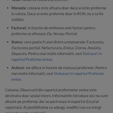
Moneda
: coloana este afisata doar daca ai emis proforme
in valuta. Daca ai emis proforme doar in RON, nu o sa fie
vizibila;
Facturat
: in functie de emiterea unei facturi pentru
proforma se afiseaza
Da
,
Nu
sau
Partial
;
Status
: care poate fi unul dintre urmatoarele: F
acturata,
Facturata partial, Nefacturata, Emisa, Ciorna, Anulata,
Depasita.
Pentru mai multe informatii, vezi
Statusuri in
raportul Proforme emise
;
Actiuni
: ele difera in functie de statusul proformei. Pentru
mai multe informatii, vezi
Statusuri in raportul Proforme
emise
.
Coloana
Observatii
din raportul proformelor emise este
destinata doar uzului intern. Informatiile introduse aici nu sunt
afisate pe proforma, dar se pastreaza in exportul
Excel
al
raportului. Ai posibilitatea sa adaugi, modifici sau sa stergi
oricand aceste explicatii.