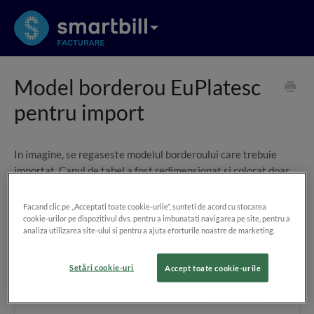
Model borderou EuPlatesc
pentru import
In imagine, se regaseste modelul borderoului care trebuie
importat. Capul de tabel a fost redimensionat si colorat doar
pentru a evidentia informatia.
Facand clic pe „Acceptati toate cookie-urile”, sunteti de acord cu stocarea
cookie-urilor pe dispozitivul dvs. pentru a imbunatati navigarea pe site, pentru a
analiza utilizarea site-ului si pentru a ajuta eforturile noastre de marketing.
Setări cookie-uri
Accept toate cookie-urile
Ai primit raspuns la intrebarea ta?
Yes
No