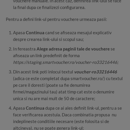
vouchere manuale. In acest caz, definirea link-ului se face
la final dupa ce finalizezi configurarea.
Pentru a defini link-ul pentru vouchere urmeaza pasii:
Apasa
Continua
cand se afiseaza mesajul explicativ
despre crearea link-ului si scopul sau;
In fereastra
Alege adresa paginii tale de vouchere
se
afiseaza un link predefinit de forma
https://staging.smartvoucher.ro/voucher-ro33216446;
Din acest link poti inlocui textul
voucher-ro33216446
(adica ce este completat dupa smartvoucher.ro/) cu textul
pe care il doresti (poate sa fie denumirea
firmei/magazinului tau) atat timp cat este o denumire
unica si nu are mai mult de 50 de caractere;
Apasa
Continua
dupa ce ai ales definit link-ul, pentru a se
face verificarea acestuia. Daca combinatia propusa nu
indeplineste conditiile necesare (este folosita si de
altcineva), nu se poate genera link-ul;