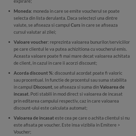
expirare;
Moneda
: moneda in care se emite voucherul se poate
selecta din lista derulanta. Daca selectezi una dintre
valute, se afiseaza si campul
Curs
in care se afiseaza
cursul valutar al zilei;
Valoare voucher
: reprezinta valoarea bunurilor/serviciilor
pe care clientul le va putea achizitiona cu voucherul emis.
Aceasta valoare poate fi mai mare decat valoarea achitata
de client, in cazul in care ii acorzi discount;
Acorda discount %
: discountul acordat poate fi valoric
sau procentual. In functie de procentul sau suma stabilita
in campul
Discount
, se afiseaza si suma din
Valoarea de
incasat
. Poti stabili in mod direct si valoarea de incasat
prin editarea campului respectiv, caz in care valoarea
discount-ului este calculata automat;
Valoarea de incasat
este cea pe care o achita clientul si nu
este afisata pe voucher. Este insa vizibila in Emitere >
Voucher;