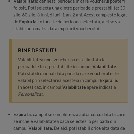
Valabilitate
: definesti perioada in care voucherul poate fi
folosit. Poti selecta una dintre perioadele prestabilite: 30
zile, 60 zile, 3 luni, 6 luni, 1 an, 2 ani. Acest camp este legat
de
Expira la.
In functie de perioada selectata, aici se va
stabili automat si data expirarii voucherului.
BINE DE STIUT!
Valabilitatea unui voucher nu este limitata la
perioadele fixe, prestabilite in campul
Valabilitate
.
Poti stabili manual data pana la care voucherul este
valabil prin selectarea acesteia in campul
Expira la
.
In acest caz, in campul
Valabilitate
apare indicatia
Personalizat
.
Expira la
: campul se completeaza automat cu data la care
se incheie valabilitatea daca selectezi o perioada din
campul
Valabilitate
. De aici, poti stabili orice alta data de