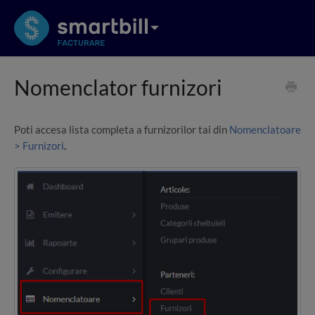
Nomenclator furnizori
Poti accesa lista completa a furnizorilor tai din
Nomenclatoare
> Furnizori
.