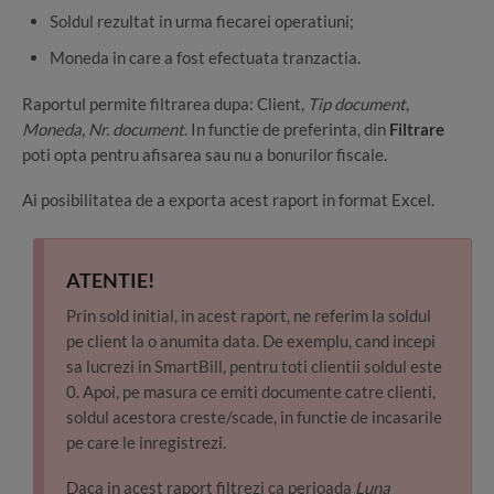
Soldul rezultat in urma fiecarei operatiuni;
Moneda in care a fost efectuata tranzactia.
Raportul permite filtrarea dupa: Client,
Tip document
,
Moneda
,
Nr. document
. In functie de preferinta, din
Filtrare
poti opta pentru afisarea sau nu a bonurilor fiscale.
Ai posibilitatea de a exporta acest raport in format Excel.
ATENTIE!
Prin sold initial, in acest raport, ne referim la soldul
pe client la o anumita data. De exemplu, cand incepi
sa lucrezi in SmartBill, pentru toti clientii soldul este
0. Apoi, pe masura ce emiti documente catre clienti,
soldul acestora creste/scade, in functie de incasarile
pe care le inregistrezi.
Daca in acest raport filtrezi ca perioada
Luna