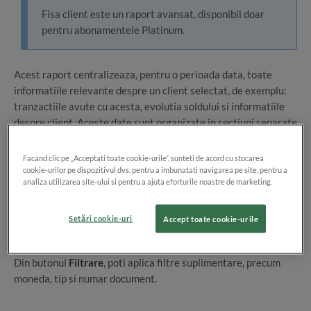
Fisa client este un raport avansat, disponibil doar
pentru abonamentele Platinum.
Acest raport centralizeaza, pentru o perioada data, toate
informatiile relevante despre un client selectat, de exemplu:
tranzactiile avute cu acesta, evolutia soldului si informatiile
despre client. Aceste date sunt organizate in sectiuni separate
ale raportului.
Facand clic pe „Acceptati toate cookie-urile”, sunteti de acord cu stocarea
cookie-urilor pe dispozitivul dvs. pentru a imbunatati navigarea pe site, pentru a
analiza utilizarea site-ului si pentru a ajuta eforturile noastre de marketing.
Setări cookie-uri
Accept toate cookie-urile
Raportul se afiseaza pentru fiecare client in parte, detaliat.
Din butonul
Filtrare
, poti aplica filtre suplimentare, precum
moneda, tip si numar document.